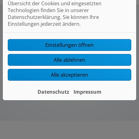
Übersicht der Cookies und eingesetzten
Technologien finden Sie in unserer
Datenschutzerklärung. Sie können Ihre
Einstellungen jederzeit ändern.
Neugierig, wie das im Alltag aussieht?
Mach ein Schnupperpraktikum.
Einstellungen öffnen
Wir bieten dir die Möglichkeit in unseren Betrieb im
Rahmen eines Praktikums hineinzuschauen. Wir
Alle ablehnen
freuen uns auf deine Bewerbung über unser
Kontaktformular.
Alle akzeptieren
Zum Bewerbungsformular
Datenschutz
Impressum